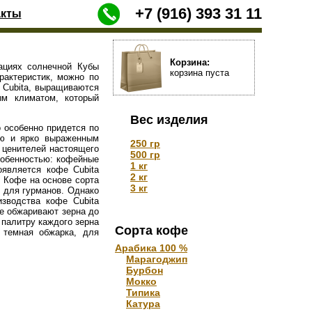
+7 (916) 393 31 11
акты
Корзина:
ациях солнечной Кубы
корзина пуста
рактеристик, можно по
е Cubita, выращиваются
ым климатом, который
Вес изделия
 особенно придется по
ью и ярко выраженным
250 гр
 ценителей настоящего
500 гр
собенностью: кофейные
1 кг
оявляется кофе Cubita
2 кг
. Кофе на основе сорта
3 кг
е для гурманов. Однако
зводства кофе Cubita
е обжаривают зерна до
 палитру каждого зерна
Сорта кофе
 темная обжарка, для
Арабика 100 %
Марагоджип
Бурбон
Мокко
Типика
Катура