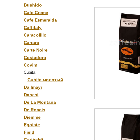
Bushido
Cafe Creme
Cafe Esmeralda
Caffitaly
Caracolillo
Carraro
Carte Noire
Costadoro
Covim
Cubita
Cubita молотый
Dallmayr
Danesi
De La Montana
De Roccis
Diemme
Egoiste
Field
Garibaldi