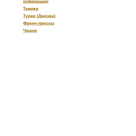
кофемашин
Темпер
Турки (Джезва)
Френч-прессы
Чашки