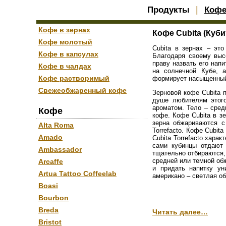
|
Продукты
Коф
Кофе в зернах
Кофе Cubita (Куби
Кофе молотый
Cubita в зернах – эт
Кофе в капсулах
Благодаря своему выс
праву назвать его нап
Кофе в чалдах
на солнечной Кубе, а
Кофе растворимый
формирует насыщенный 
Свежеобжаренный кофе
Зерновой кофе Cubita 
душе любителям этого
ароматом. Тело – сред
Кофе
кофе. Кофе Cubita в з
зерна обжариваются с 
Alta Roma
Torrefacto. Кофе Cubit
Amado
Cubita Torrefacto хар
сами кубинцы отдают 
Ambassador
тщательно отбираются,
средней или темной об
Arcaffe
и придать напитку ун
Artua Tattoo Coffeelab
американо – светлая об
Boasi
Bourbon
Breda
Читать далее…
Bristot