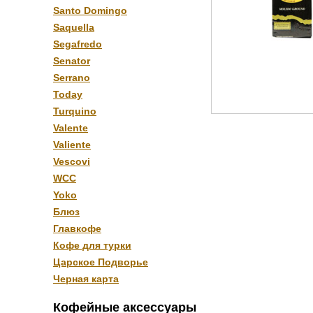
Santo Domingo
Saquella
Segafredo
Senator
Serrano
Today
Turquino
Valente
Valiente
Vescovi
WCC
Yoko
Блюз
Главкофе
Кофе для турки
Царское Подворье
Черная карта
Кофейные аксессуары