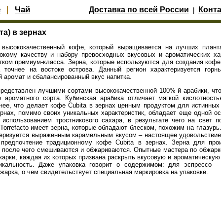
|
е
Чай
Доставка по всей России
Конт
|
та) в зернах
о высококачественный кофе, который выращивается на лучших плант
окому качеству и набору превосходных вкусовых и ароматических ха
итком премиум-класса. Зерна, которые используются для создания коф
 точнее на востоке острова. Данный регион характеризуется горн
аромат и сбалансированный вкус напитка.
представлен лучшими сортами высококачественной 100%-й арабики, что
 ароматного сорта. Кубинская арабика отличает мягкой кислотност
нее, что делает кофе Cubita в зернах ценным продуктом для истинных
ернах, помимо своих уникальных характеристик, обладает еще одной о
использованием тростникового сахара, в результате чего на свет п
a Torrefacto имеет зерна, которые обладают блеском, похожим на глазурь
актеризуется выраженным карамельным вкусом – настоящее удовольстви
предпочтение традиционному кофе Cubita в зернах. Зерна для прои
 после чего смешиваются и обжариваются. Опытные мастера по обжарк
жарки, каждая их которых призвана раскрыть вкусовую и ароматическую
икальность. Даже упаковка говорит о содержимом: для эспрессо –
жарка, о чем свидетельствует специальная маркировка на упаковке.