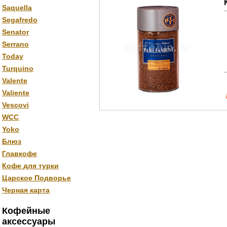
Saquella
Segafredo
Senator
Serrano
Today
Turquino
Valente
Valiente
Vescovi
WCC
Yoko
Блюз
Главкофе
Кофе для турки
Царское Подворье
Черная карта
Кофейные
аксессуары