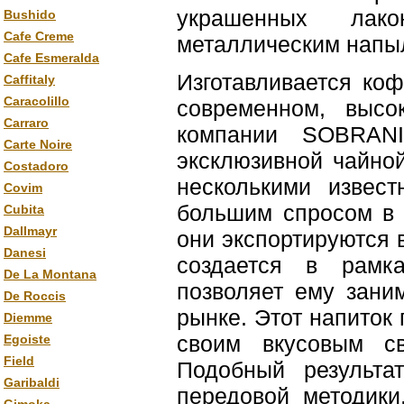
украшенных лак
Bushido
Cafe Creme
металлическим напы
Cafe Esmeralda
Изготавливается ко
Caffitaly
Caracolillo
современном, высо
Carraro
компании SOBRANI
Carte Noire
эксклюзивной чайно
Costadoro
несколькими извес
Covim
большим спросом в 
Cubita
Dallmayr
они экспортируются 
Danesi
создается в рамк
De La Montana
позволяет ему зани
De Roccis
рынке. Этот напиток
Diemme
своим вкусовым св
Egoiste
Field
Подобный результа
Garibaldi
передовой методики,