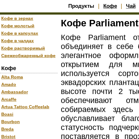
|
|
Продукты
Кофе
Чай
Кофе в зернах
Кофе Parliamen
Кофе молотый
Кофе в капсулах
Кофе Parliament о
Кофе в чалдах
объединяет в себе 
Кофе растворимый
элегантное оформл
Свежеобжаренный кофе
открытием для м
Кофе
используется сорт
Alta Roma
эквадорских планта
Amado
высоте почти 2 ты
Ambassador
обеспечивают отм
Arcaffe
Artua Tattoo Coffeelab
собираемых здесь
Boasi
обуславливает бла
Bourbon
статусность подчер
Breda
поставляется в про
Bristot