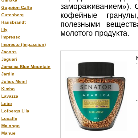
Gimoka
замораживанием»). 
Goppion Caffe
кофейные гранул
Gutenberg
Hausbrandt
полезными веществ
Illy
молотого продукта.
Impresso
Impresto (Impassion)
Jacobs
Jaguari
Jamaica Blue Mountain
Jardin
Julius Meinl
Kimbo
Lavazza
Lebo
Lofbergs Lila
Lucaffe
Malongo
Manuel