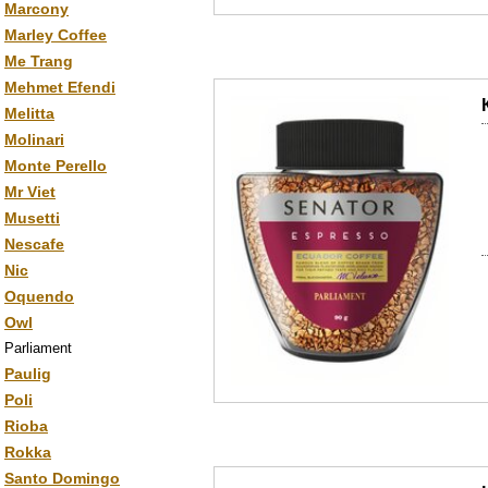
Marcony
Marley Coffee
Me Trang
Mehmet Efendi
Melitta
Molinari
Monte Perello
Mr Viet
Musetti
Nescafe
Nic
Oquendo
Owl
Parliament
Paulig
Poli
Rioba
Rokka
Santo Domingo