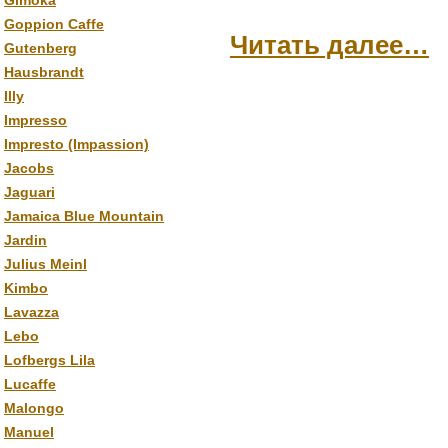
Gimoka
Goppion Caffe
Читать далее…
Gutenberg
Hausbrandt
Illy
Impresso
Impresto (Impassion)
Jacobs
Jaguari
Jamaica Blue Mountain
Jardin
Julius Meinl
Kimbo
Lavazza
Lebo
Lofbergs Lila
Lucaffe
Malongo
Manuel