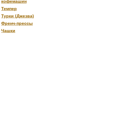
кофемашин
Темпер
Турки (Джезва)
Френч-прессы
Чашки