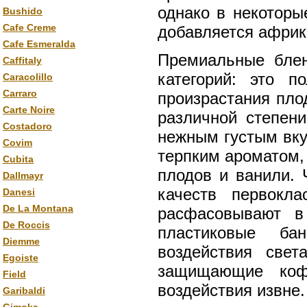
однако в некоторы
Bushido
Cafe Creme
добавляется африк
Cafe Esmeralda
Премиальные блен
Caffitaly
категорий: это п
Caracolillo
Carraro
произрастания пло
Carte Noire
различной степен
Costadoro
нежным густым вк
Covim
терпким ароматом,
Cubita
плодов и ванили. 
Dallmayr
качеств первокл
Danesi
De La Montana
расфасовывают в
De Roccis
пластиковые ба
Diemme
воздействия свет
Egoiste
защищающие коф
Field
воздействия извне
Garibaldi