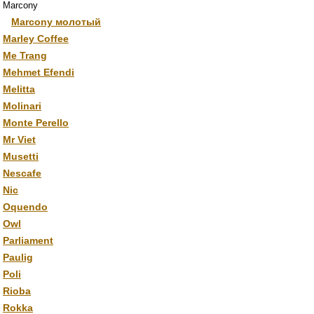
Marcony
Marcony молотый
Marley Coffee
Me Trang
Mehmet Efendi
Melitta
Molinari
Monte Perello
Mr Viet
Musetti
Nescafe
Nic
Oquendo
Owl
Parliament
Paulig
Poli
Rioba
Rokka