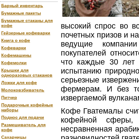
Барный инвентарь
Бумажные пакеты
Бумажные стаканы для
высокий спрос во в
кофе
Гейзерные кофеварки
почетных призов и н
Книга о кофе
ведущие компании
Кофеварки
покупателей относит
Кофемашины
что каждые 30 лет 
Кофемолки
испытанию природно
Крышки для
одноразовых стаканов
серьезные извержени
Ложки для кофе
фермерам. И без то
Молоковзбиватель
извергаемой вулкана
Питчер
Подарочные кофейные
Кофе Гватемалы счи
наборы
Поднос для подачи
кофейной сферы,
Размешиватель для
несравненная араби
кофе
разновидностей гват
Сахарницы