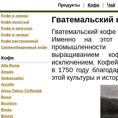
|
|
Продукты
Кофе
Чай
Кофе в зернах
Гватемальский 
Кофе молотый
Кофе в капсулах
Гватемальский кофе 
Кофе в чалдах
Именно на этот 
Кофе растворимый
промышленности 
Свежеобжаренный кофе
выращиванием ко
Кофе
исключением. Кофей
Alta Roma
в 1750 году благода
Amado
этой культуры и исто
Ambassador
Arcaffe
Artua Tattoo Coffeelab
Boasi
Bourbon
Breda
Bristot