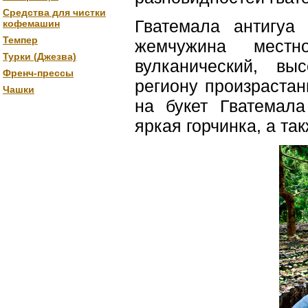
Средства для чистки
Гватемала антигуа
кофемашин
Темпер
жемчужина местн
Турки (Джезва)
вулканический, вы
Френч-прессы
региону произрастан
Чашки
на букет Гватемала
яркая горчинка, а та