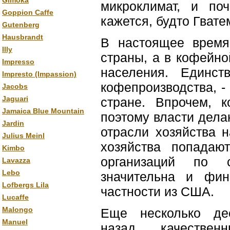
Gimoka
микроклимат, и по
Goppion Caffe
кажется, будто Гвате
Gutenberg
Hausbrandt
В настоящее время
Illy
страны, а в кофейно
Impresso
населения. Единст
Impresto (Impassion)
кофепроизводства, -
Jacobs
Jaguari
стране. Впрочем, 
Jamaica Blue Mountain
поэтому власти дел
Jardin
отрасли хозяйства 
Julius Meinl
хозяйства попадаю
Kimbo
организаций по 
Lavazza
Lebo
значительна и фин
Lofbergs Lila
частности из США.
Lucaffe
Malongo
Еще несколько де
Manuel
назад качестве