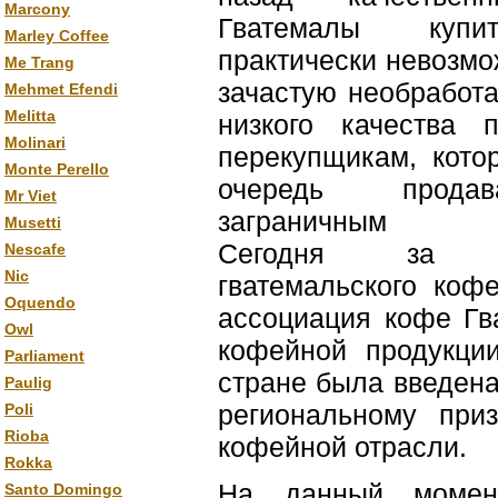
Marcony
Гватемалы куп
Marley Coffee
практически невозмож
Me Trang
зачастую необработ
Mehmet Efendi
Melitta
низкого качества 
Molinari
перекупщикам, кото
Monte Perello
очередь прод
Mr Viet
заграничным ко
Musetti
Сегодня за к
Nescafe
Nic
гватемальского коф
Oquendo
ассоциация кофе Гв
Owl
кофейной продукции
Parliament
стране была введен
Paulig
региональному приз
Poli
Rioba
кофейной отрасли.
Rokka
На данный момент
Santo Domingo