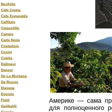
Bushido
Cafe Creme
Cafe Esmeralda
Caffitaly
Caracolillo
Carraro
Carte Noire
Costadoro
Covim
Cubita
Dallmayr
Danesi
De La Montana
De Roccis
Diemme
Egoiste
Америке — сама при
Field
Garibaldi
для полноценного р