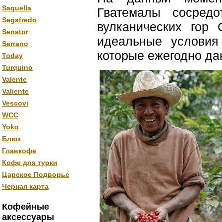
Saquella
Гватемалы сосредо
Segafredo
вулканических гор
Senator
идеальные условия
Serrano
которые ежегодно да
Today
Turquino
Valente
Valiente
Vescovi
WCC
Yoko
Блюз
Главкофе
Кофе для турки
Царское Подворье
Черная карта
Кофейные
аксессуары