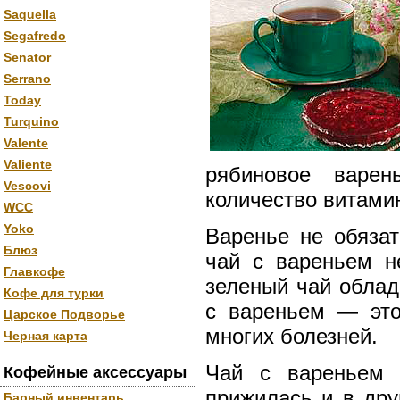
Saquella
Segafredo
Senator
Serrano
Today
Turquino
Valente
Valiente
рябиновое варен
Vescovi
количество витами
WCC
Yoko
Варенье не обяза
Блюз
чай с вареньем н
Главкофе
зеленый чай облад
Кофе для турки
с вареньем — это
Царское Подворье
многих болезней.
Черная карта
Чай с вареньем 
Кофейные аксессуары
прижилась и в дру
Барный инвентарь