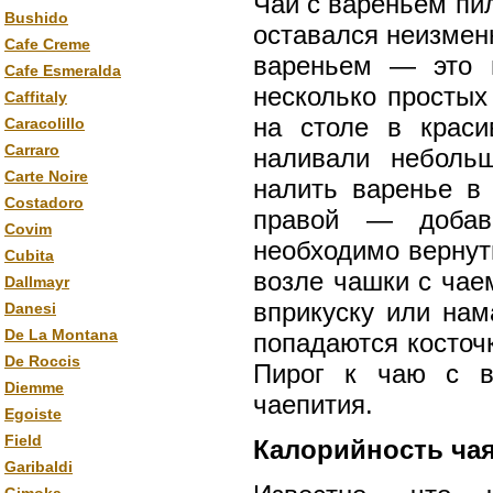
Чай с вареньем пил
Bushido
оставался неизмен
Cafe Creme
вареньем — это ц
Cafe Esmeralda
несколько простых
Caffitaly
на столе в краси
Caracolillo
Carraro
наливали неболь
Carte Noire
налить варенье в 
Costadoro
правой — добав
Covim
необходимо вернуть
Cubita
возле чашки с чае
Dallmayr
вприкуску или нам
Danesi
De La Montana
попадаются косточ
De Roccis
Пирог к чаю с в
Diemme
чаепития.
Egoiste
Field
Калорийность чая
Garibaldi