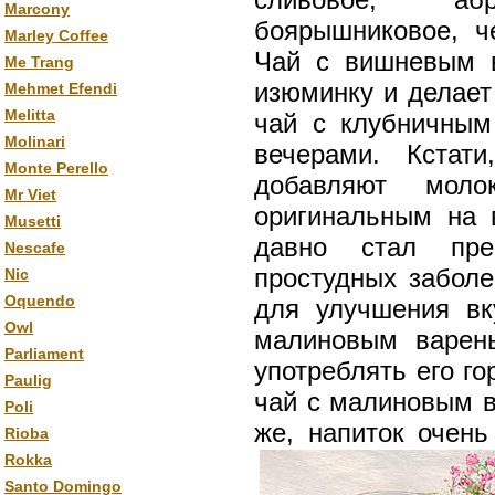
Marcony
боярышниковое, ч
Marley Coffee
Чай с вишневым в
Me Trang
изюминку и делает
Mehmet Efendi
Melitta
чай с клубничным
Molinari
вечерами. Кстат
Monte Perello
добавляют моло
Mr Viet
оригинальным на 
Musetti
давно стал пре
Nescafe
простудных забол
Nic
Oquendo
для улучшения вк
Owl
малиновым варен
Parliament
употреблять его г
Paulig
чай с малиновым в
Poli
же, напиток очен
Rioba
Rokka
Santo Domingo