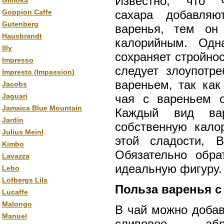
Известно, что
Gimoka
Goppion Caffe
сахара добавляю
Gutenberg
варенья, тем он
Hausbrandt
калорийным. Одн
Illy
сохраняет стройно
Impresso
следует злоупотр
Impresto (Impassion)
вареньем, так как
Jacobs
Jaguari
чая с вареньем о
Jamaica Blue Mountain
Каждый вид ва
Jardin
собственную кало
Julius Meinl
этой сладости, 
Kimbo
Обязательно обра
Lavazza
идеальную фигуру.
Lebo
Lofbergs Lila
Польза варенья с
Lucaffe
Malongo
В чай можно добав
Manuel
сливовое, абр