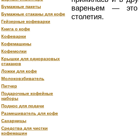
вареньем — это 
Бумажные пакеты
Бумажные стаканы для кофе
столетия.
Гейзерные кофеварки
Книга о кофе
Кофеварки
Кофемашины
Кофемолки
Крышки для одноразовых
стаканов
Ложки для кофе
Молоковзбиватель
Питчер
Подарочные кофейные
наборы
Поднос для подачи
Размешиватель для кофе
Сахарницы
Средства для чистки
кофемашин