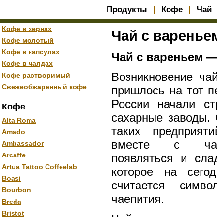
|
|
Продукты
Кофе
Чай
Кофе в зернах
Чай с варенье
Кофе молотый
Кофе в капсулах
Чай с вареньем —
Кофе в чалдах
Возникновение ча
Кофе растворимый
Свежеобжаренный кофе
пришлось на тот п
России начали ст
Кофе
сахарные заводы.
Alta Roma
таких предприят
Amado
вместе с ча
Ambassador
Arcaffe
появляться и сла
Artua Tattoo Coffeelab
которое на сего
Boasi
считается симво
Bourbon
чаепития.
Breda
Bristot