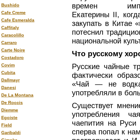
времен импер
Bushido
Cafe Creme
Екатерины II, ког
Cafe Esmeralda
закупать в Китае 
Caffitaly
потеснил традицио
Caracolillo
национальной куль
Carraro
Carte Noire
Что русскому хор
Costadoro
Русские чайные т
Covim
Cubita
фактически образ
Dallmayr
«Чай — не водка
Danesi
употребляли в бол
De La Montana
De Roccis
Существует мнение
Diemme
употребления ча
Egoiste
чаепития на Руси 
Field
сперва попал к нам
Garibaldi