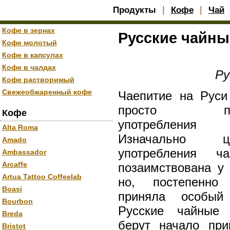
|
|
Продукты
Кофе
Чай
Кофе в зернах
Русские чайны
Кофе молотый
Кофе в капсулах
Кофе в чалдах
Ру
Кофе растворимый
Свежеобжаренный кофе
Чаепитие на Руси
просто про
Кофе
употребления н
Alta Roma
Изначально це
Amado
употребления ч
Ambassador
Arcaffe
позаимствована у 
Artua Tattoo Coffeelab
но, постепенно 
Boasi
приняла особый 
Bourbon
Русские чайные 
Breda
берут начало при
Bristot