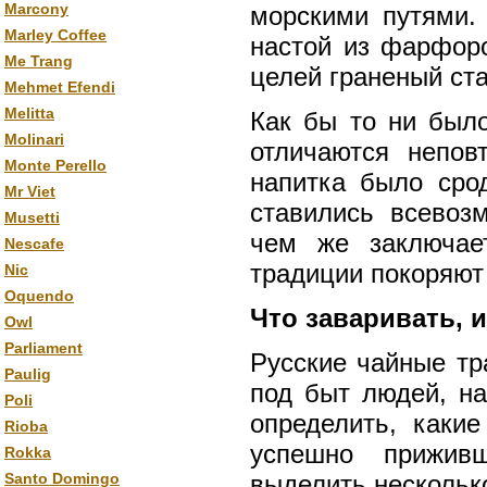
Marcony
морскими путями.
Marley Coffee
настой из фарфор
Me Trang
целей граненый ста
Mehmet Efendi
Melitta
Как бы то ни было
Molinari
отличаются непов
Monte Perello
напитка было сро
Mr Viet
ставились всевоз
Musetti
чем же заключае
Nescafe
традиции покоряют
Nic
Oquendo
Что заваривать, и
Owl
Parliament
Русские чайные тр
Paulig
под быт людей, на
Poli
определить, каки
Rioba
успешно прижив
Rokka
Santo Domingo
выделить несколько