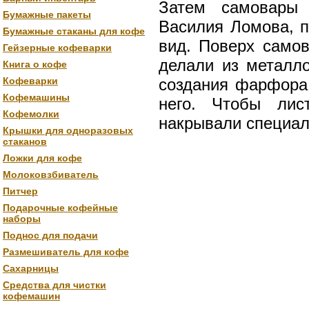
Затем самовары 
Бумажные пакеты
Василия Ломова, п
Бумажные стаканы для кофе
вид. Поверх самов
Гейзерные кофеварки
делали из металло
Книга о кофе
Кофеварки
создания фарфора 
Кофемашины
него. Чтобы лис
Кофемолки
накрывали специал
Крышки для одноразовых
стаканов
Ложки для кофе
Молоковзбиватель
Питчер
Подарочные кофейные
наборы
Поднос для подачи
Размешиватель для кофе
Сахарницы
Средства для чистки
кофемашин