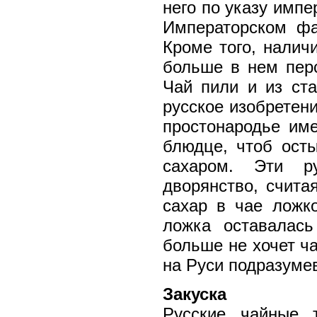
него по указу имп
Императорском фа
Кроме того, налич
больше в нем перс
Чай пили и из ста
русское изобретени
простонародье им
блюдце, чтоб осты
сахаром. Эти р
дворянство, счита
сахар в чае ложк
ложка оставалась
больше не хочет ч
на Руси подразуме
Закуска
Русские чайные 