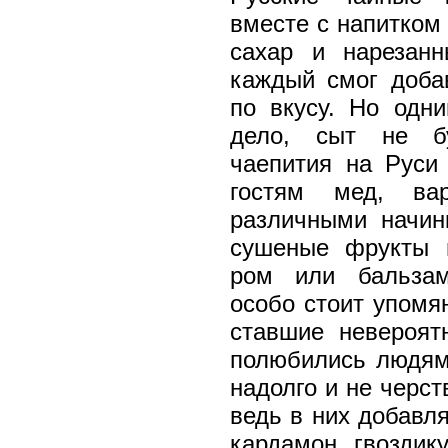
вместе с напитком
сахар и нарезан
каждый смог доба
по вкусу. Но одн
дело, сыт не б
чаепития на Руси
гостям мед, ва
различными начин
сушеные фрукты 
ром или бальзам
особо стоит упомян
ставшие невероят
полюбились людям 
надолго и не черст
ведь в них добавл
кардамон, гвоздик