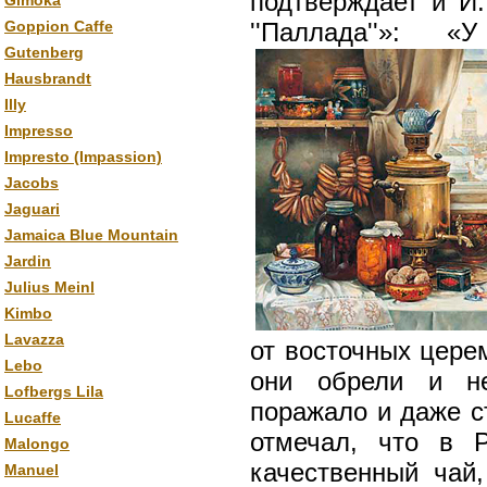
подтверждает и И.
Gimoka
Goppion Caffe
''Паллада''»: 
Gutenberg
Hausbrandt
Illy
Impresso
Impresto (Impassion)
Jacobs
Jaguari
Jamaica Blue Mountain
Jardin
Julius Meinl
Kimbo
Lavazza
от восточных цере
Lebo
они обрели и не
Lofbergs Lila
поражало и даже с
Lucaffe
отмечал, что в 
Malongo
качественный чай,
Manuel